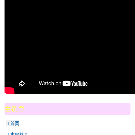
:::
主選單
 首頁
本會簡介