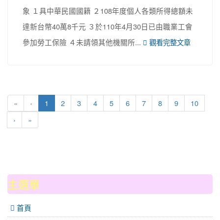
象 １具中華民國國籍 ２108年度個人各類所得總額未
達新台幣40萬8千元 ３於110年4月30日已由職業工會
參加勞工保險 ４未請領其他機關所...
觀看完整文章
(current)
«
‹
1
2
3
4
5
6
7
8
9
10
›
»
:::
主選單
 首頁