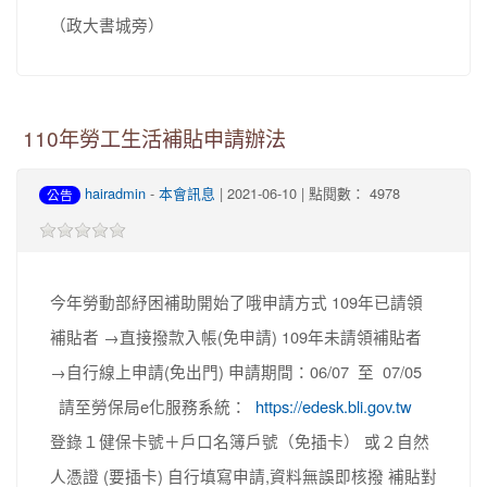
（政大書城旁）
110年勞工生活補貼申請辦法
hairadmin
-
本會訊息
| 2021-06-10 | 點閱數： 4978
公告
今年勞動部紓困補助開始了哦申請方式 109年已請領
補貼者 →直接撥款入帳(免申請) 109年未請領補貼者
→自行線上申請(免出門) 申請期間：06/07 至 07/05
請至勞保局e化服務系統：
https://edesk.bli.gov.tw
登錄１健保卡號＋戶口名簿戶號（免插卡） 或２自然
人憑證 (要插卡) 自行填寫申請,資料無誤即核撥 補貼對