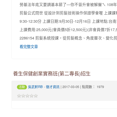
勞基法年底又要調基本薪了—你不晉升會被解僱ㄟ 108
剪髮公式問世 從設計到剪髮技術操作保證學會喔 上課課程:
9:30-12:30分 上課日期:9月30日-12月16日 上課地
上課費用:25,000元(會員價5折12,500元)(非會員價7折1
2286154 剪髮系統授課，從剪髮概念、角度層次、變化
看完整文章
養生保健創業實務班(第二專長)招生
-
| 2017-03-05 | 點閱數： 1979
吳武軒RB
徵才資訊
活動