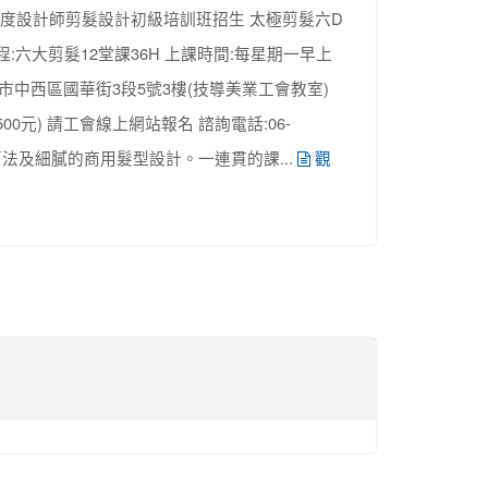
年度設計師剪髮設計初級培訓班招生 太極剪髮六D
六大剪髮12堂課36H 上課時間:每星期一早上
點:台南市中西區國華街3段5號3樓(技導美業工會教室)
7,500元) 請工會線上網站報名 諮詢電話:06-
剪法及細膩的商用髮型設計。一連貫的課...
觀