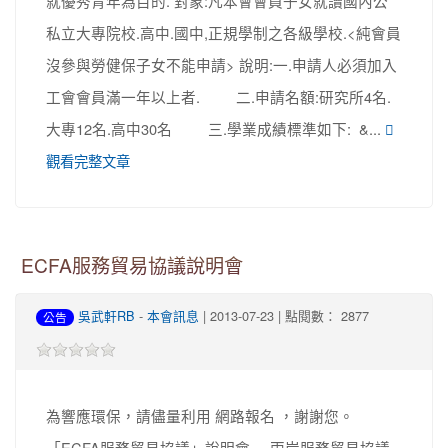
就優秀青年為目的. 對象:凡本會會員子女就讀國內公
私立大專院校.高中.國中,正規學制之各級學校.<純會員
沒參與勞健保子女不能申請> 說明:一.申請人必須加入
工會會員滿一年以上者. 二.申請名額:研究所4名.
大專12名.高中30名 三.學業成績標準如下: &...
觀看完整文章
ECFA服務貿易協議說明會
吳武軒RB
-
本會訊息
| 2013-07-23 | 點閱數： 2877
公告
為響應環保，請儘量利用 網路報名 ，謝謝您。
「ECFA服務貿易協議」說明會 兩岸服務貿易協議