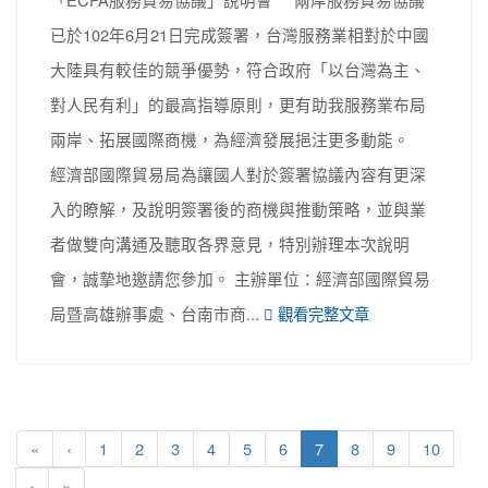
已於102年6月21日完成簽署，台灣服務業相對於中國
大陸具有較佳的競爭優勢，符合政府「以台灣為主、
對人民有利」的最高指導原則，更有助我服務業布局
兩岸、拓展國際商機，為經濟發展挹注更多動能。
經濟部國際貿易局為讓國人對於簽署協議內容有更深
入的瞭解，及說明簽署後的商機與推動策略，並與業
者做雙向溝通及聽取各界意見，特別辦理本次說明
會，誠摯地邀請您參加。 主辦單位：經濟部國際貿易
局暨高雄辦事處、台南市商...
觀看完整文章
(current)
«
‹
1
2
3
4
5
6
7
8
9
10
›
»