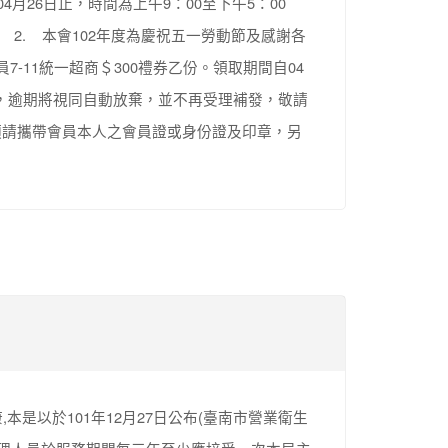
04月26日止，時間為上午9：00至下午5：00
2. 本會102年度為慶祝五一勞動節及感謝各
-11統一超商＄300禮券乙份。領取期間自04
：00，逾期將視同自動放棄，並不再受理補發，敬請
煩請攜帶會員本人之會員證或身份證及印章，另
本是以於101年12月27日公布(臺南市營業衛生