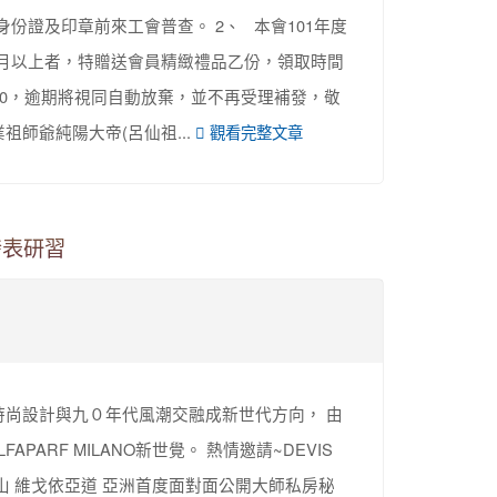
或身份證及印章前來工會普查。 2、 本會101年度
月以上者，特贈送會員精緻禮品乙份，領取時間
17:00，逾期將視同自動放棄，並不再受理補發，敬
祖師爺純陽大帝(呂仙祖...
觀看完整文章
發表研習
 時尚設計與九０年代風潮交融成新世代方向， 由
ARF MILANO新世覺。 熱情邀請~DEVIS
TO亞力山 維戈依亞道 亞洲首度面對面公開大師私房秘