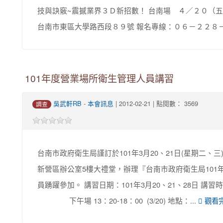
技與訣竅~震撼業界３Ｄ新招數！ 台南場 ４／２０（五）時間
台南市東區大學路西段８９號 報名專線：０６－２２８
101年度營業場所衛生管理人員講習
吳武軒RB
-
本會訊息
| 2012-02-21 | 點閱數： 3569
調查
台南市政府衛生局謹訂於101年3月20、21日(星期二、三
新營區辦公室5樓大禮堂，辦理『台南市政府衛生局10
員踴躍參加。 講習日期：101年3月20、21、28日 講習時間：上
下午場 13：20-18：00 (3/20) 地點：...
觀看