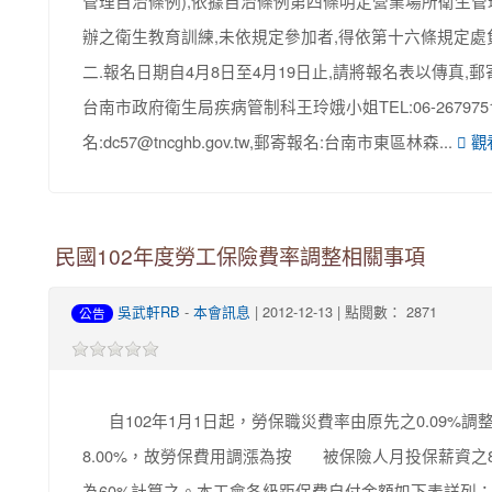
管理自治條例),依據自治條例第四條明定營業場所衛生
辦之衛生教育訓練,未依規定參加者,得依第十六條規定
二.報名日期自4月8日至4月19日止,請將報名表以傳真,
台南市政府衛生局疾病管制科王玲娥小姐TEL:06-2679751轉3
名:dc57@tncghb.gov.tw,郵寄報名:台南市東區林森...
觀
民國102年度勞工保險費率調整相關事項
吳武軒RB
-
本會訊息
| 2012-12-13 | 點閱數： 2871
公告
自102年1月1日起，勞保職災費率由原先之0.09%調整
8.00%，故勞保費用調漲為按 被保險人月投保薪資之
為60%計算之。本工會各級距保費自付金額如下表詳列： 