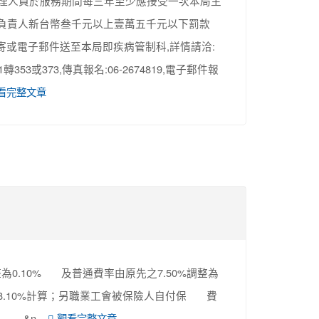
管理人員於服務期間每三年至少應接受一次本局主
處負責人新台幣叁千元以上壹萬五千元以下罰款
郵寄或電子郵件送至本局即疾病管制科,詳情請洽:
53或373,傳真報名:06-2674819,電子郵件報
看完整文章
為0.10% 及普通費率由原先之7.50%調整為
8.10%計算；另職業工會被保險人自付保 費
&n...
觀看完整文章