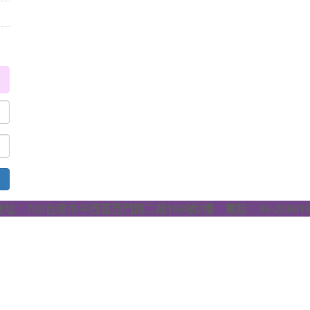
會址：700台南市中西區西門路二段158號2樓 電話：06-228615