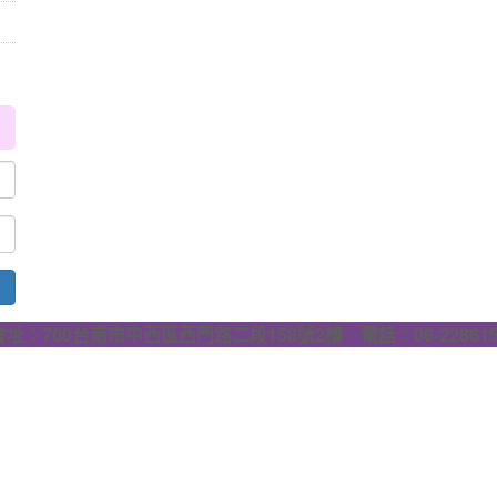
會址：700台南市中西區西門路二段158號2樓 電話：06-228615