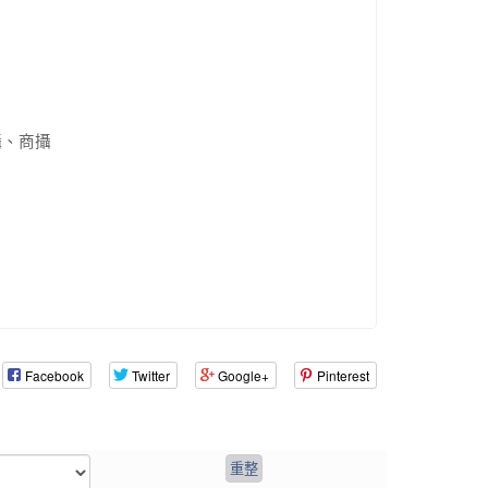
攝、商攝
Facebook
Twitter
Google+
Pinterest