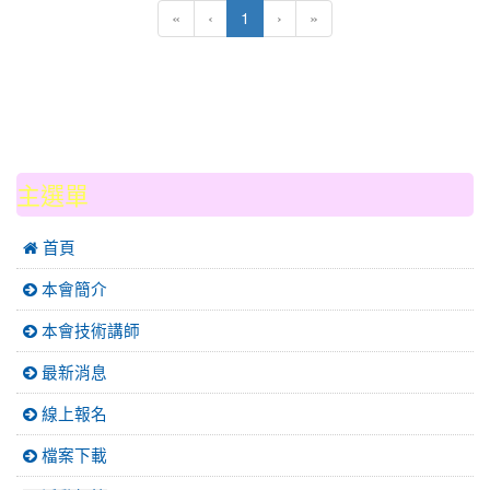
(current)
«
‹
1
›
»
:::
主選單
 首頁
本會簡介
本會技術講師
最新消息
線上報名
檔案下載