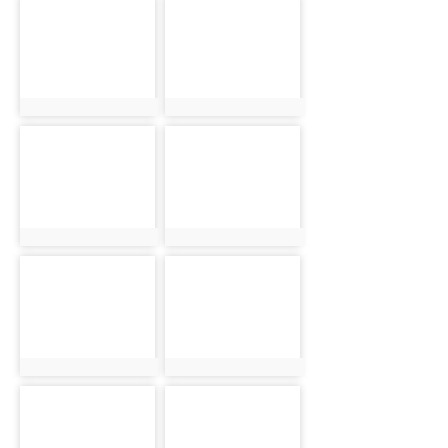
photo-
photo-
13
14
photo:13
photo:14
photo-
photo-
15
16
photo:15
photo:16
photo-
photo-
17
18
photo:17
photo:18
photo-
photo-
19
20