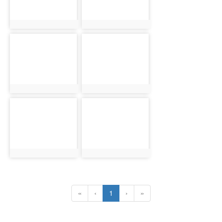
photo:19
photo:20
photo-
photo-
21
22
photo:21
photo:22
photo-
photo-
23
24
photo:23
photo:24
(current)
«
‹
1
›
»