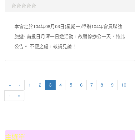
本會定於104年08月03日(星期一)舉辦104年會員聯誼
旅遊- 南投日月潭一日遊活動，故暫停辦公一天，特此
公告。 不便之處，敬請見諒！
(current)
«
‹
1
2
3
4
5
6
7
8
9
10
›
»
:::
主選單