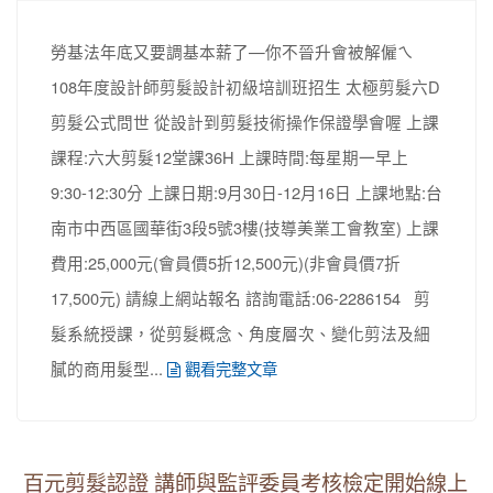
勞基法年底又要調基本薪了—你不晉升會被解僱ㄟ
108年度設計師剪髮設計初級培訓班招生 太極剪髮六D
剪髮公式問世 從設計到剪髮技術操作保證學會喔 上課
課程:六大剪髮12堂課36H 上課時間:每星期一早上
9:30-12:30分 上課日期:9月30日-12月16日 上課地點:台
南市中西區國華街3段5號3樓(技導美業工會教室) 上課
費用:25,000元(會員價5折12,500元)(非會員價7折
17,500元) 請線上網站報名 諮詢電話:06-2286154 剪
髮系統授課，從剪髮概念、角度層次、變化剪法及細
膩的商用髮型...
觀看完整文章
百元剪髮認證 講師與監評委員考核檢定開始線上